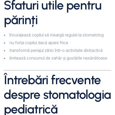
Sfaturi utile pentru
părinți
încurajează copilul să meargă regulat la stomatolog
nu forța copilul dacă apare frica
transformă periajul zilnic într-o activitate distractivă
limitează consumul de zahăr și gustările nesănătoase
Întrebări frecvente
despre stomatologia
pediatrică