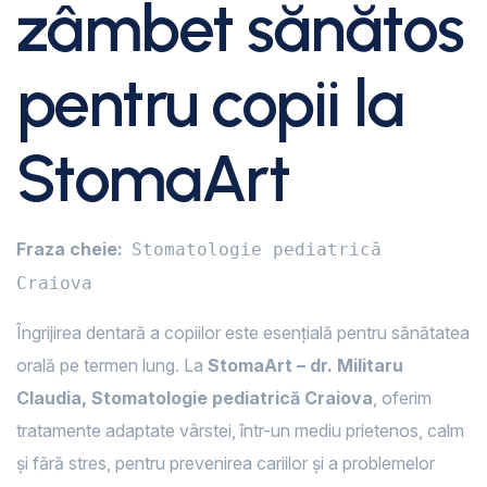
zâmbet sănătos
pentru copii la
StomaArt
Fraza cheie:
Stomatologie pediatrică
Craiova
Îngrijirea dentară a copiilor este esențială pentru sănătatea
orală pe termen lung. La
StomaArt – dr. Militaru
Claudia, Stomatologie pediatrică Craiova
, oferim
tratamente adaptate vârstei, într-un mediu prietenos, calm
și fără stres, pentru prevenirea cariilor și a problemelor