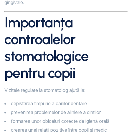
gingivale.
Importanța
controalelor
stomatologice
pentru copii
Vizitele regulate la stomatolog ajută la:
depistarea timpurie a cariilor dentare
prevenirea problemelor de aliniere a dinților
formarea unor obiceiuri corecte de igienă orală
crearea unei relații pozitive între copil și medic