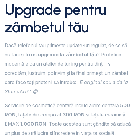
Upgrade pentru
zâmbetul tău
Dacă telefonul tău primește update-uri regulat, de ce să
nu faci și tu un
upgrade la zâmbetul tău
? Protetica
modernă e ca un atelier de tuning pentru dinți: 🔧
corectăm, lustruim, potrivim și la final primești un zâmbet
care face toți prietenii să întrebe:
„E original sau e de la
StomaArt?” 😎
Serviciile de cosmetică dentară includ albire dentară
500
RON
, fațete din compozit
300 RON
și fațete ceramică
EMAX
1.000 RON
. Toate acestea sunt gândite să aducă
un plus de strălucire și încredere în viața ta socială.