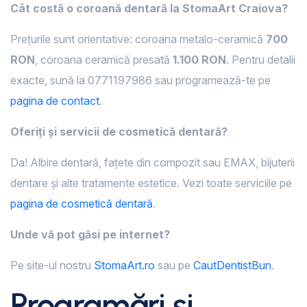
Cât costă o coroană dentară la StomaArt Craiova?
Prețurile sunt orientative: coroana metalo-ceramică
700
RON
, coroana ceramică presată
1.100 RON
. Pentru detalii
exacte, sună la 0771197986 sau programează-te pe
pagina de contact
.
Oferiți și servicii de cosmetică dentară?
Da! Albire dentară, fațete din compozit sau EMAX, bijuterii
dentare și alte tratamente estetice. Vezi toate serviciile pe
pagina de cosmetică dentară
.
Unde vă pot găsi pe internet?
Pe site-ul nostru
StomaArt.ro
sau pe
CautDentistBun
.
Programări și