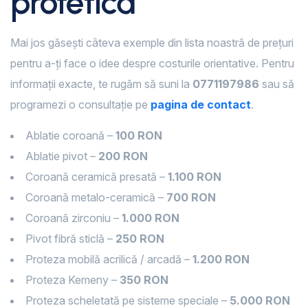
protetică
Mai jos găsești câteva exemple din lista noastră de prețuri
pentru a-ți face o idee despre costurile orientative. Pentru
informații exacte, te rugăm să suni la
0771197986
sau să
programezi o consultație pe
pagina de contact
.
Ablatie coroană –
100 RON
Ablatie pivot –
200 RON
Coroană ceramică presată –
1.100 RON
Coroană metalo-ceramică –
700 RON
Coroană zirconiu –
1.000 RON
Pivot fibră sticlă –
250 RON
Proteza mobilă acrilică / arcadă –
1.200 RON
Proteza Kemeny –
350 RON
Proteza scheletată pe sisteme speciale –
5.000 RON