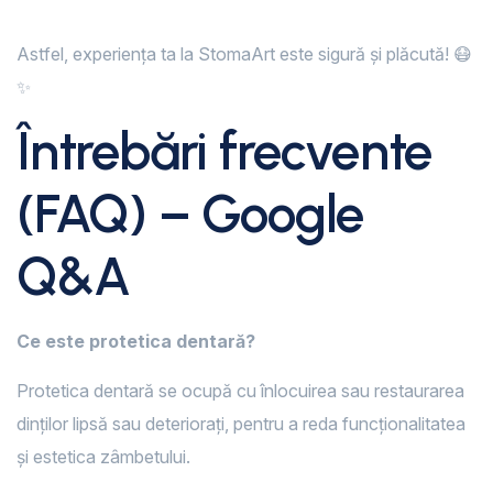
Astfel, experiența ta la StomaArt este sigură și plăcută! 😷
✨
Întrebări frecvente
(FAQ) – Google
Q&A
Ce este protetica dentară?
Protetica dentară se ocupă cu înlocuirea sau restaurarea
dinților lipsă sau deteriorați, pentru a reda funcționalitatea
și estetica zâmbetului.