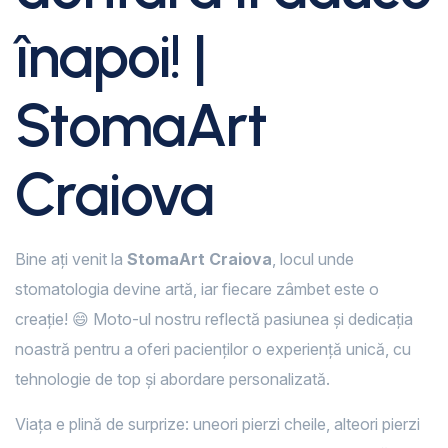
înapoi! |
StomaArt
Craiova
Bine ați venit la
StomaArt Craiova
, locul unde
stomatologia devine artă, iar fiecare zâmbet este o
creație! 😄 Moto-ul nostru reflectă pasiunea și dedicația
noastră pentru a oferi pacienților o experiență unică, cu
tehnologie de top și abordare personalizată.
Viața e plină de surprize: uneori pierzi cheile, alteori pierzi