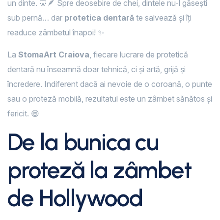
un dinte. 🦷🪶 Spre deosebire de chei, dintele nu-l găsești
sub pernă… dar
protetica dentară
te salvează și îți
readuce zâmbetul înapoi! ✨
La
StomaArt Craiova
, fiecare lucrare de protetică
dentară nu înseamnă doar tehnică, ci și artă, grijă și
încredere. Indiferent dacă ai nevoie de o coroană, o punte
sau o proteză mobilă, rezultatul este un zâmbet sănătos și
fericit. 😄
De la bunica cu
proteză la zâmbet
de Hollywood