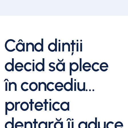
Când dinții
decid să plece
în concediu…
protetica
dentară îi aduce