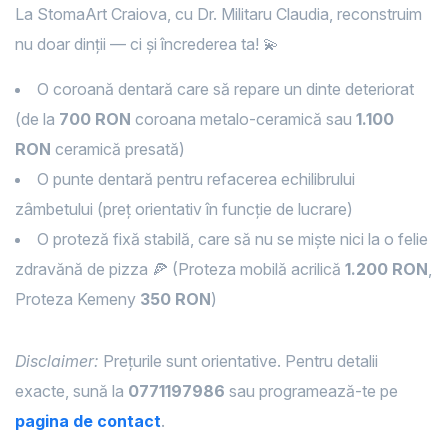
La StomaArt Craiova, cu Dr. Militaru Claudia, reconstruim
nu doar dinții — ci și încrederea ta! 💫
O coroană dentară care să repare un dinte deteriorat
(de la
700 RON
coroana metalo-ceramică sau
1.100
RON
ceramică presată)
O punte dentară pentru refacerea echilibrului
zâmbetului (preț orientativ în funcție de lucrare)
O proteză fixă stabilă, care să nu se miște nici la o felie
zdravănă de pizza 🍕 (Proteza mobilă acrilică
1.200 RON
,
Proteza Kemeny
350 RON
)
Disclaimer:
Prețurile sunt orientative. Pentru detalii
exacte, sună la
0771197986
sau programează-te pe
pagina de contact
.