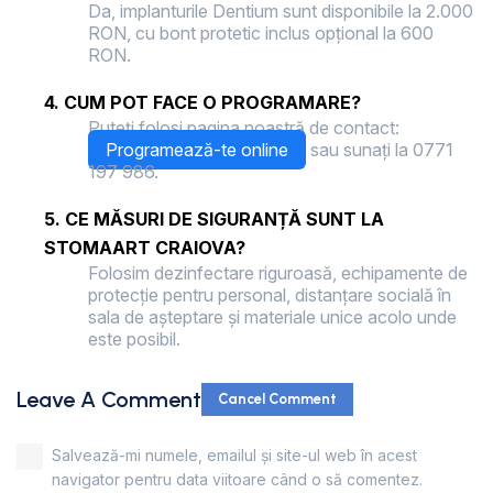
Da, implanturile Dentium sunt disponibile la 2.000
RON, cu bont protetic inclus opțional la 600
RON.
4. CUM POT FACE O PROGRAMARE?
Puteți folosi pagina noastră de contact:
Programează-te online
sau sunați la 0771
197 986.
5. CE MĂSURI DE SIGURANȚĂ SUNT LA
STOMAART CRAIOVA?
Folosim dezinfectare riguroasă, echipamente de
protecție pentru personal, distanțare socială în
sala de așteptare și materiale unice acolo unde
este posibil.
Leave A Comment
Cancel Comment
Salvează-mi numele, emailul și site-ul web în acest
navigator pentru data viitoare când o să comentez.