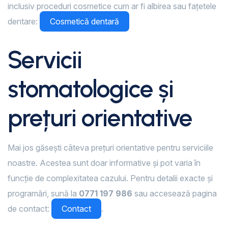
inclusiv proceduri cosmetice cum ar fi albirea sau fațetele
dentare:
Cosmetică dentară
Servicii
stomatologice și
prețuri orientative
Mai jos găsești câteva prețuri orientative pentru serviciile
noastre. Acestea sunt doar informative și pot varia în
funcție de complexitatea cazului. Pentru detalii exacte și
programări, sună la
0771 197 986
sau accesează pagina
de contact:
Contact
.