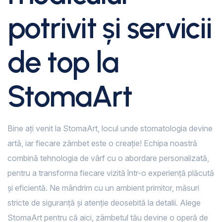
potrivit și servicii
de top la
StomaArt
Bine ați venit la StomaArt, locul unde stomatologia devine
artă, iar fiecare zâmbet este o creație! Echipa noastră
combină tehnologia de vârf cu o abordare personalizată,
pentru a transforma fiecare vizită într-o experiență plăcută
și eficientă. Ne mândrim cu un ambient primitor, măsuri
stricte de siguranță și atenție deosebită la detalii. Alege
StomaArt pentru că aici, zâmbetul tău devine o operă de