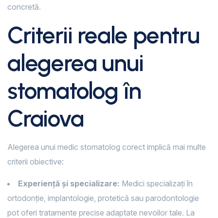
concretă.
Criterii reale pentru
alegerea unui
stomatolog în
Craiova
Alegerea unui medic stomatolog corect implică mai multe
criterii obiective:
Experiență și specializare:
Medici specializați în
ortodonție, implantologie, protetică sau parodontologie
pot oferi tratamente precise adaptate nevoilor tale. La