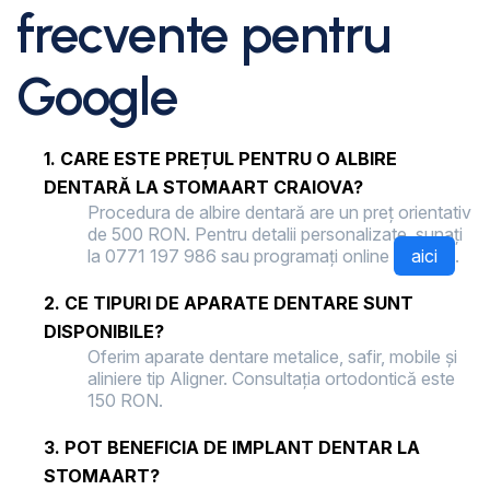
frecvente pentru
Google
1. CARE ESTE PREȚUL PENTRU O ALBIRE
DENTARĂ LA STOMAART CRAIOVA?
Procedura de albire dentară are un preț orientativ
de 500 RON. Pentru detalii personalizate, sunați
la 0771 197 986 sau programați online
aici
.
2. CE TIPURI DE APARATE DENTARE SUNT
DISPONIBILE?
Oferim aparate dentare metalice, safir, mobile și
aliniere tip Aligner. Consultația ortodontică este
150 RON.
3. POT BENEFICIA DE IMPLANT DENTAR LA
STOMAART?