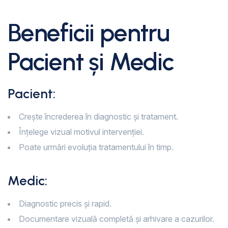
Beneficii pentru
Pacient și Medic
Pacient:
Crește încrederea în diagnostic și tratament.
Înțelege vizual motivul intervenției.
Poate urmări evoluția tratamentului în timp.
Medic:
Diagnostic precis și rapid.
Documentare vizuală completă și arhivare a cazurilor.