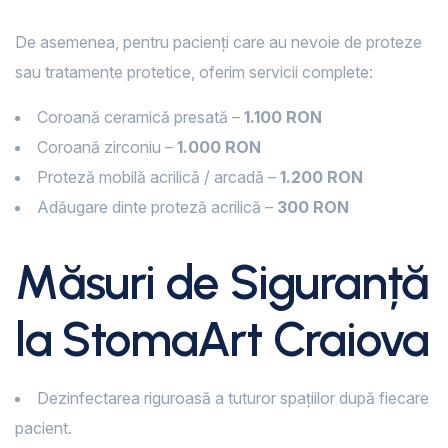
De asemenea, pentru pacienți care au nevoie de proteze
sau tratamente protetice, oferim servicii complete:
Coroană ceramică presată –
1.100 RON
Coroană zirconiu –
1.000 RON
Proteză mobilă acrilică / arcadă –
1.200 RON
Adăugare dinte proteză acrilică –
300 RON
Măsuri de Siguranță
la StomaArt Craiova
Dezinfectarea riguroasă a tuturor spațiilor după fiecare
pacient.