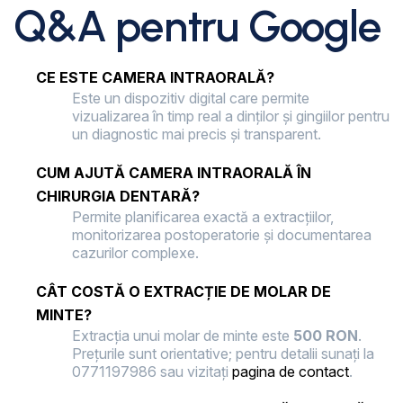
Q&A pentru Google
CE ESTE CAMERA INTRAORALĂ?
Este un dispozitiv digital care permite
vizualizarea în timp real a dinților și gingiilor pentru
un diagnostic mai precis și transparent.
CUM AJUTĂ CAMERA INTRAORALĂ ÎN
CHIRURGIA DENTARĂ?
Permite planificarea exactă a extracțiilor,
monitorizarea postoperatorie și documentarea
cazurilor complexe.
CÂT COSTĂ O EXTRACȚIE DE MOLAR DE
MINTE?
Extracția unui molar de minte este
500 RON
.
Prețurile sunt orientative; pentru detalii sunați la
0771197986 sau vizitați
pagina de contact
.