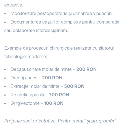
extracție.
Monitorizare postoperatorie și urmărirea vindecării.
Documentarea cazurilor complexe pentru comparație
sau colaborare interdisciplinară.
Exemple de proceduri chirurgicale realizate cu ajutorul
tehnologiei moderne:
Decapusonare molar de minte –
200 RON
Drenaj abces –
200 RON
Extracție molar de minte –
500 RON
Rezecție apicală –
700 RON
Gingivectomie –
100 RON
Prețurile sunt orientative. Pentru detalii și programări