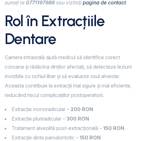
sunați la
0771197986
sau vizitați
pagina de contact
.
Rol în Extracțiile
Dentare
Camera intraorală ajută medicul să identifice corect
coroana și rădăcina dinților afectați, să detecteze leziuni
invizibile cu ochiul liber și să evalueze osul alveolar.
Aceasta contribuie la extracții mai sigure și mai eficiente,
reducând riscul complicațiilor postoperatorii.
Extracție monoradicular –
200 RON
Extracție pluriradicular –
300 RON
Tratament alveolită post-extracțională –
150 RON
Extracție dinte parodontotic –
150 RON