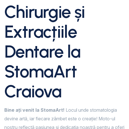
Chirurgie și
Extracțiile
Dentare la
StomaArt
Craiova
Bine ați venit la StomaArt!
Locul unde stomatologia
devine artă, iar fiecare zâmbet este o creație! Moto-ul
nostru reflectă pasiunea și dedicația noastră pentru a oferi