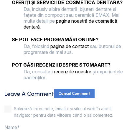
OFERIȚI ȘI SERVICII DE COSMETICĂ DENTARĂ?
Da, inclusiv albire dentară, bijuterii dentare și
fațete din compozit sau ceramică EMAX. Mai
multe detalii pe
pagina noastră de cosmetică
dentară
.
SE POT FACE PROGRAMĂRI ONLINE?
Da, folosind
pagina de contact
sau butonul de
programare de mai sus.
POT GĂSI RECENZII DESPRE STOMAART?
Da, consultați
recenziile noastre
și experiențele
pacienților.
Leave A Comment
Cancel Comment
Salvează-mi numele, emailul și site-ul web în acest
navigator pentru data viitoare când o să comentez.
Name*