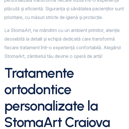
personalizată transformă fiecare vizită într-o experiență
plăcută și eficientă. Siguranța și sănătatea pacienților sunt
prioritare, cu măsuri stricte de igienă și protecție.
La StomaArt, ne mândrim cu un ambient primitor, atenție
deosebită la detalii și echipă dedicată care transformă
fiecare tratament într-o experiență confortabilă. Alegând
StomaArt, zâmbetul tău devine o operă de artă!
Tratamente
ortodontice
personalizate la
StomaArt Craiova