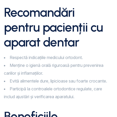
Recomandări
pentru pacienții cu
aparat dentar
Respectă indicațiile medicului ortodont.
Menține o igienă orală riguroasă pentru prevenirea
cariilor și inflamațiilor.
Evită alimentele dure, lipicioase sau foarte crocante.
Participă la controalele ortodontice regulate, care
includ ajustări și verificarea aparatului.
Beneficiile