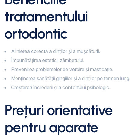
tratamentului
ortodontic
Alinierea corectă a dinților și a mușcăturii.
Îmbunătățirea esteticii zâmbetului.
Prevenirea problemelor de vorbire și masticație.
Menținerea sănătății gingiilor și a dinților pe termen lung.
Creșterea încrederii și a confortului psihologic.
Prețuri orientative
pentru aparate