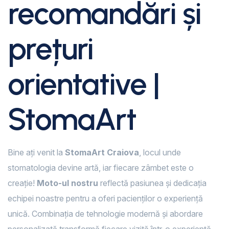
recomandări și
prețuri
orientative |
StomaArt
Bine ați venit la
StomaArt Craiova
, locul unde
stomatologia devine artă, iar fiecare zâmbet este o
creație!
Moto-ul nostru
reflectă pasiunea și dedicația
echipei noastre pentru a oferi pacienților o experiență
unică. Combinația de tehnologie modernă și abordare