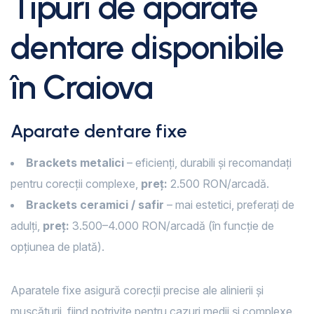
Tipuri de aparate
dentare disponibile
în Craiova
Aparate dentare fixe
Brackets metalici
– eficienți, durabili și recomandați
pentru corecții complexe,
preț:
2.500 RON/arcadă.
Brackets ceramici / safir
– mai estetici, preferați de
adulți,
preț:
3.500–4.000 RON/arcadă (în funcție de
opțiunea de plată).
Aparatele fixe asigură corecții precise ale alinierii și
mușcăturii, fiind potrivite pentru cazuri medii și complexe.