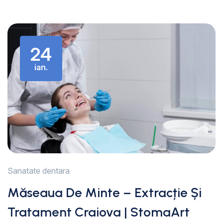
24
ian.
Sanatate dentara
Măseaua De Minte – Extracție Și
Tratament Craiova | StomaArt